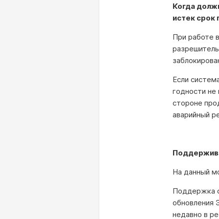
Когда долж
истек срок
При работе 
разрешитель
заблокирова
Если систем
годности не 
стороне про
аварийный р
Поддержива
На данный м
Поддержка с
обновления Э
недавно в р