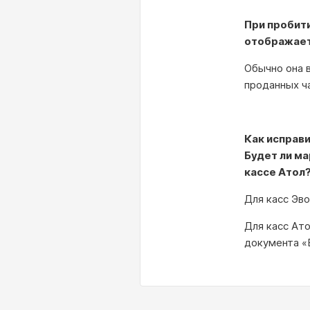
При пробити
отображает
Обычно она 
проданных ч
Как исправи
Будет ли ма
кассе Атол
Для касс Эв
Для касс Ат
документа «