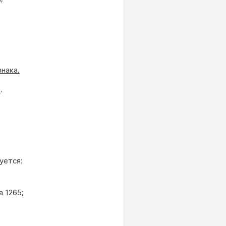
нака.
и
.
уется:
 1265;