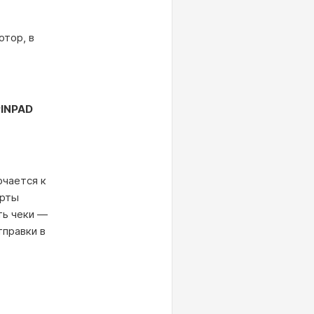
отор, в
PINPAD
ючается к
арты
ть чеки —
тправки в