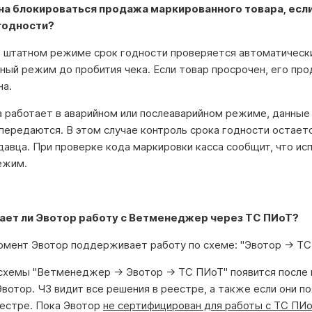
на блокироваться продажа маркированного товара, если
 годности?
в штатном режиме срок годности проверяется автоматическ
ный режим до пробития чека. Если товар просрочен, его пр
на.
а работает в аварийном или послеаварийном режиме, данные
передаются. В этом случае контроль срока годности остаетс
давца. При проверке кода маркировки касса сообщит, что ис
ежим.
ет ли Эвотор работу с Ветменеджер через ТС ПИоТ?
омент Эвотор поддерживает работу по схеме: "Эвотор → ТС
хемы "Ветменеджер → Эвотор → ТС ПИоТ" появится после 
вотор. ЧЗ видит все решения в реестре, а также если они п
еестре. Пока Эвотор
не сертифицирован для работы с ТС ПИ