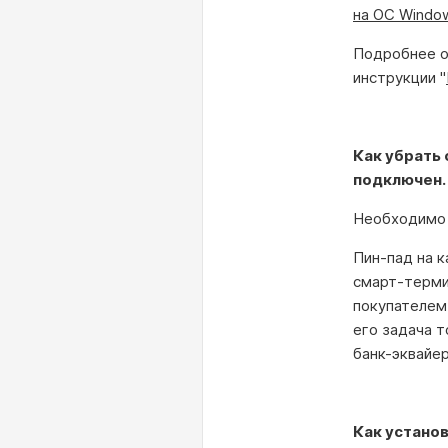
на ОС Windo
Подробнее о 
инструкции "
Как убрать
подключен
Необходимо 
Пин-пад на 
смарт-терми
покупателем
его задача т
банк-эквайер
Как устано