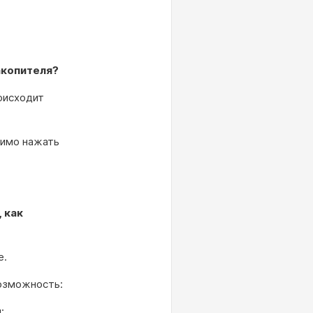
акопителя?
оисходит
димо нажать
 как
е.
озможность:
;