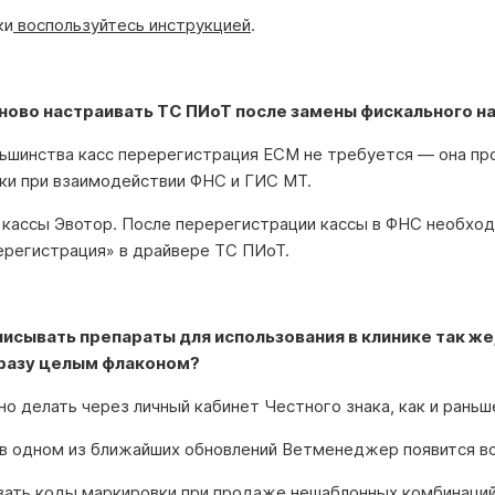
ки
воспользуйтесь инструкцией
.
аново настраивать ТС ПИоТ после замены фискального н
льшинства касс перерегистрация ЕСМ не требуется — она пр
ки при взаимодействии ФНС и ГИС МТ.
 кассы Эвотор. После перерегистрации кассы в ФНС необхо
ерегистрация» в драйвере ТС ПИоТ.
исывать препараты для использования в клинике так же,
разу целым флаконом?
о делать через личный кабинет Честного знака, как и раньш
 в одном из ближайших обновлений Ветменеджер появится в
вать коды маркировки при продаже нешаблонных комбинаций