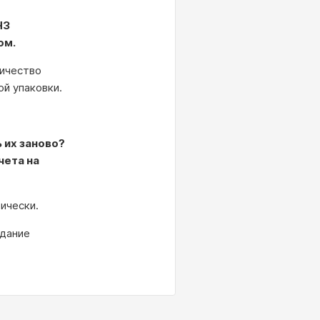
ЧЗ
ом.
личество
й упаковки.
 их заново?
чета на
ически.
здание