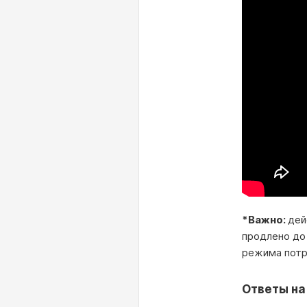
*Важно:
дей
продлено до
режима потр
Ответы на