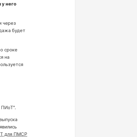
 у него
и через
одажа будет
 о сроке
я на
пользуется
 ПИоТ".
выпуска
оявились
оТ для ПМСР