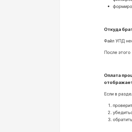
формиров
Откуда бра
Файл УПД не
После этого
Оплата прош
отображает
Если в разд
проверит
убедитьс
обратит