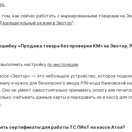
ws.
том, как сейчас работать с маркированными товарами на Эв
Разрешительный режим в Эвотор
".
 ошибку «Продажа товара без проверки КМ» на Эвотор, 
.
выполнить настройку
по инструкции
.
кассе «Эвотор» — это небольшое устройство, которое подкл
налу и нужно для безопасного ввода PIN-кода банковской к
. Оно не умеет самостоятельно принимать оплату или печата
олько считывать данные карты и передавать их в кассу для о
.
вить сертификаты для работы ТС ПИоТ на кассе Атол?