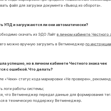
ать файл для загрузки документа «Вывод из оборота».
ть УПД и загружаются ли они автоматически?
обходимо скачать из ЭДО Лайт
в личном кабинете Честного з
 его можно вручную загрузить в Ветменеджер
по инструкци
ла успешно, но в личном кабинете Честного знака чек
ся с ошибкой. Что делать?
еле «Чеки» статус кода маркировки «Не проверен», рекоменд
ь логи работы системы;
я, что Ветменеджер передал данные для формирования тега
ься в техническую поддержку Ветменеджер.