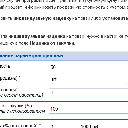
том случае программа будет учитывать закупочную цену пози
ый процент, и формировать продажную стоимость с учетом 
новить
индивидуальную наценку
на товар либо
установить
тала
индивидуальная наценка
на товар, нужно в карточке т
наценку в поле
Наценка от закупки.