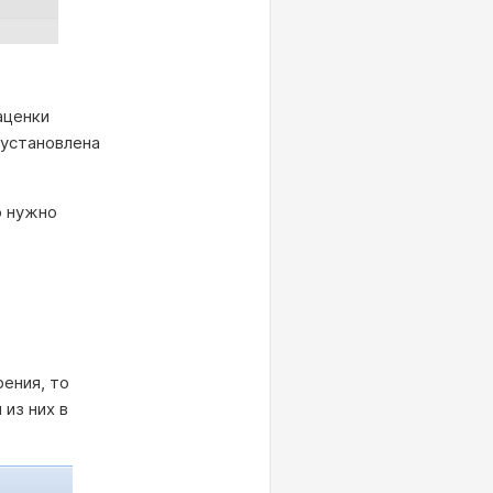
аценки
 установлена
о нужно
.
рения, то
из них в