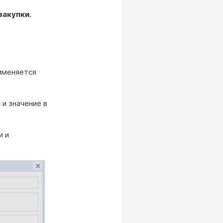
закупки.
рименяется
и значение в
и и