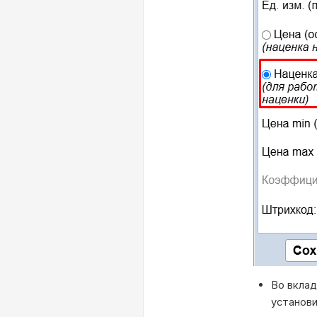
Во вклад
установи