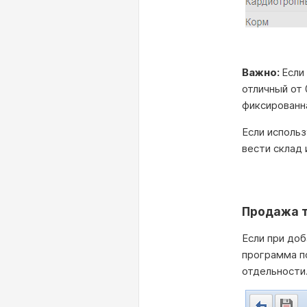
Важно:
Если
отличный от 
фиксированна
Если исполь
вести склад 
Продажа т
Если при доб
программа п
отдельности