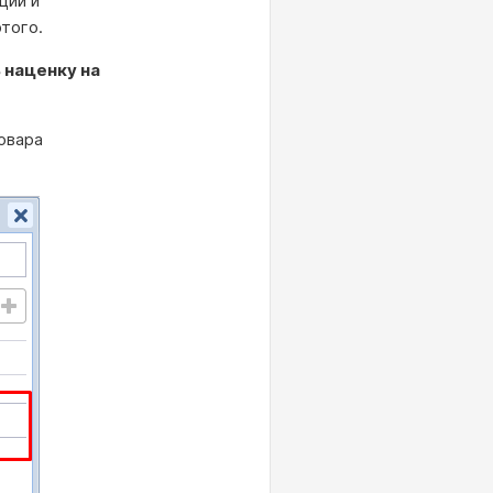
ции и
этого.
 наценку на
овара