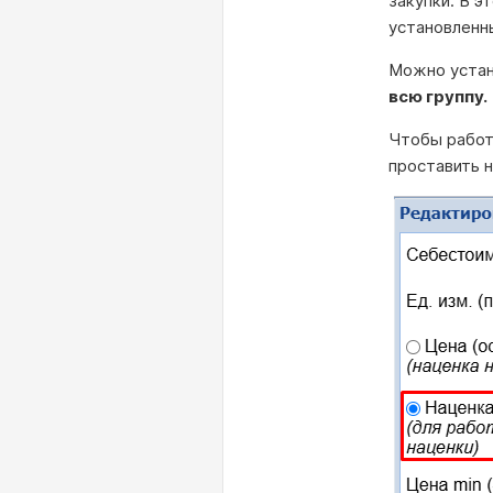
закупки. В э
установленн
Можно уста
всю группу.
Чтобы рабо
проставить 